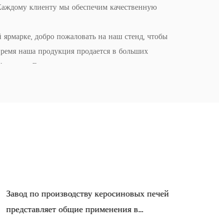
аждому клиенту мы обеспечим качественную
ярмарке, добро пожаловать на наш стенд, чтобы
время наша продукция продается в больших
ерике, Европе. мы надеемся сотрудничать с
ем.
авод по производству керосиновых печей
Завод п
редставляет общие применения в
исполь