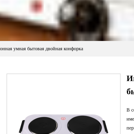
онная умная бытовая двойная конфорка
И
б
В с
име
пер