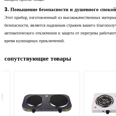
3. Повышение безопасности и душевного спокой
Этот прибор, изготовленный из высококачественных матери
безопасности, является надежным стражем вашего благопол
автоматического отключения и защита от перегрева работают
время кулинарных приключений.
Попрощайтесь с назойливыми заботами и отвлекающими факт
бесшумным стражем, неустанно обеспечивающим безопасную
сопутствующие товары
полностью сосредоточиться на искусстве кулинарного творче
в кулинарное путешествие с уверенностью, зная, что безопасно
4. Поддержка экологического сознания:
В эпоху, когда экологическая устойчивость важнее, чем ког
умного дома устанавливает новый стандарт для экологическ
долговечных материалов премиум-класса, это устройство св
для производительности. Используя мощь передовых технол