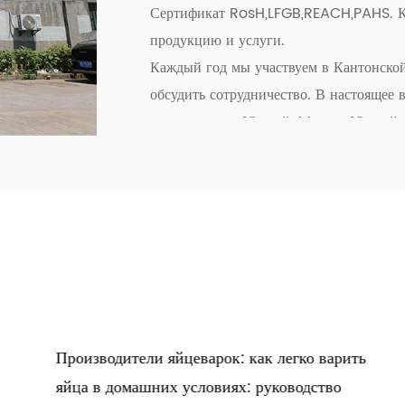
Сертификат RosH,LFGB,REACH,PAHS. К
продукцию и услуги.
Каждый год мы участвуем в Кантонской 
обсудить сотрудничество. В настоящее 
количествах в Южной Африке, Южной Ам
большим количеством клиентов в будущ
Производители яйцеварок: как легко варить
З
яйца в домашних условиях: руководство
п