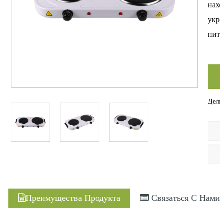
нах
укр
пит
пут
впе
сча
умн
Дели
пра
и н
Преимущества Продукта
Связаться С Нами