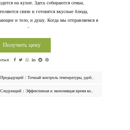
одится на кухне. Здесь собираются семьи,
епляются связи и готовятся вкусные блюда,
ающие и тело, и душу. Когда мы отправляемся в
ешествие, чтобы расширить наши кулинарные
чатления и наполнить наши дома теплом и
Получить цену
стьем, инновационная двойная конфорка для
ого дома становится маяком инноваций и
ться :
ктичности, переопределяя то, как мы готовим еду
аслаждаемся ею.
Предыдущий：Точный контроль температуры, удобная двойная конфорка
Следующий：Эффективная и экономящая время коммерческая двойная конфорка