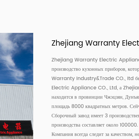
Zhejiang Warranty Electr
Zhejiang Warranty Electric Applianc
производство кухонных приборов, кото
Warranty Industry&Trade CO., Itd б
Electric Appliance CO., Ltd, а Zheji
находится в провинции Чжэцзян, Дунъян
площадь 8000 квадратных метров. Сейч
Сборочный завод имеет 3 производств
производства составляет около 100000.
Компания всегда следит за качеством, 