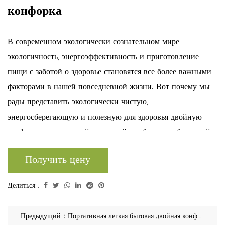
конфорка
В современном экологически сознательном мире
экологичность, энергоэффективность и приготовление
пищи с заботой о здоровье становятся все более важными
факторами в нашей повседневной жизни. Вот почему мы
рады представить экологически чистую,
энергосберегающую и полезную для здоровья двойную
конфорку — передовой кухонный прибор, разработанный
для удовлетворения потребностей домохозяйств,
Получить цену
заботящихся об экологии. В этом подробном
представлении продукта мы рассмотрим ключевые
Делиться :
особенности и преимущества этой инновационной
двойной конфорки, подчеркнув использование
Предыдущий：Портативная легкая бытовая двойная конфорка
экологически чистых материалов, энергосберегающий