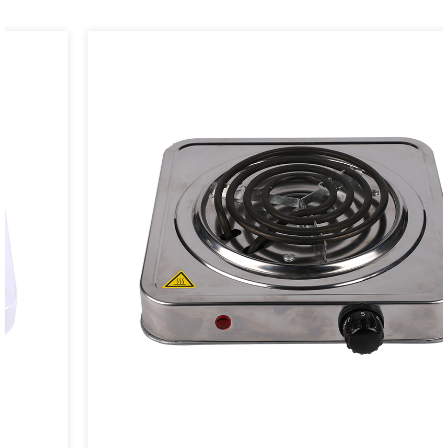
и эффективной изоляции эта конфорка сводит к минимуму
потребление энергии при приготовлении пищи.
Нагревательные элементы конфорки спроектированы так,
чтобы обеспечить быстрое и равномерное распределение
тепла, что позволяет быстро и эффективно готовить без
ненужных затрат энергии. Кроме того, конфорка может
иметь такие функции, как таймеры автоматического
отключения и режимы энергосбережения, что еще больше
повышает ее энергоэффективность и снижает
энергопотребление в режиме ожидания.
Используя меньше энергии для приготовления еды,
экологически чистая, энергосберегающая и полезная для
здоровья двойная конфорка поможет вам снизить общее
потребление энергии в вашей семье, что делает ее
устойчивым и экономически эффективным выбором для