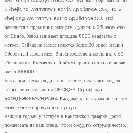
Warranty Industry&Trade CO., Itd была переименована
возможности приготовления здорового питания. Готовите
в Zhejiang Warranty Electric Appliance CO., Ltd, а
ли вы для себя, своей семьи или друзей, эта
Zhejiang Warranty Electric Appliance CO., Ltd
инновационная плита позволит вам готовить вкусные и
находится в провинции Чжэцзян, Дунъян, в 2,5 часах езды
питательные блюда, минимизируя при этом воздействие на
от Нинбо. Завод занимает площадь 8000 квадратных
окружающую среду.
метров. Сейчас на заводе имеется более 30 видов машин.
Ощутите преимущества экологически чистого,
Сборочный завод имеет 3 производственные линии с 50
энергосберегающего и здорового приготовления пищи с
сборщиками. Ежемесячный объем производства составляет
помощью экологически чистой, энергосберегающей и
около 100000.
здоровой двойной конфорки. Благодаря экологически
Компания всегда следит за качеством, некоторые модели
чистым материалам, энергоэффективному дизайну и
завоевали сертификаты CE.CB,GS. Сертификат
пропаганде здоровых методов приготовления пищи этот
RosH,LFGB,REACH,PAHS. Каждому клиенту мы обеспечим
универсальный прибор станет дополнением любого
качественную продукцию и услуги.
экологически сознательного дома.
Каждый год мы участвуем в Кантонской ярмарке, добро
пожаловать на наш стенд, чтобы обсудить сотрудничество.